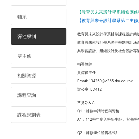
【教育與未來設計學系輔修應修
輔系
【教育與未來設計學系第二主修
教育與未來設計學系輔修課程設計簡
彈性學制
教育與未來設計學系彈性學制設計涵
具學習設計、組織設計及社會設計專
雙主修
輔導教師
黃儒傑主任
相關資源
Email: 134269@o365.tku.edu.tw
辦公室: ED412
課程查詢
常見Q & A
Q1：輔修申請時程與資格
課程規劃表
A1：112學年度入學新生起， 於
Q2：輔修學位證書格式?