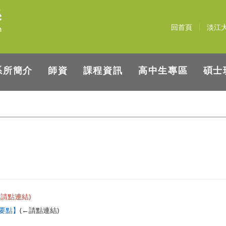
回首頁
淡江
系所簡介
師資
課程資訊
高中生專區
碩士
←請點連結)
要點】
(←請點連結)