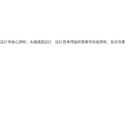
習設計等核心課程；永續議題設計、設計思考理論與實務等加值課程。旨在培養