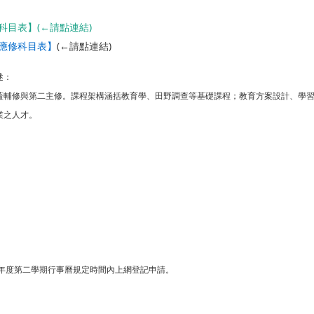
科目表】
(←請點連結)
應修科目表】
(←請點連結)
述：
蓋輔修與第二主修。課程架構涵括教育學、田野調查等基礎課程；教育方案設計、學
業之人才。
每學年度第二學期行事曆規定時間內上網登記申請。