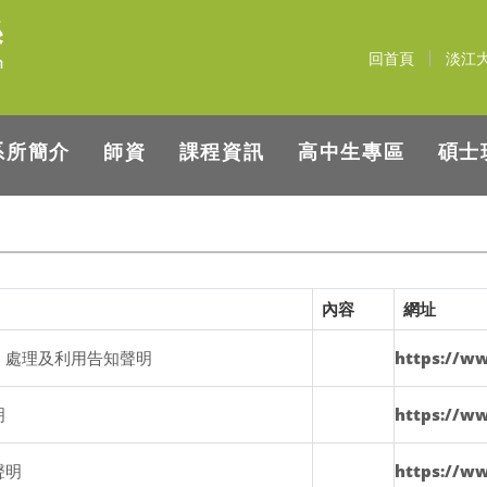
回首頁
淡江
系所簡介
師資
課程資訊
高中生專區
碩士
內容
網址
、處理及利用告知聲明
https://ww
明
https://ww
聲明
https://w