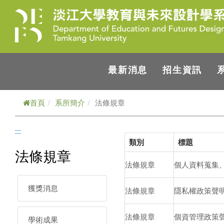
跳到主要內容
最新消息
招生資訊
首頁
系所簡介
法條規章
:::
類別
標題
法條規章
法條規章
個人資料蒐集
獲獎消息
法條規章
隱私權政策聲
法條規章
個資管理政策
學術成果