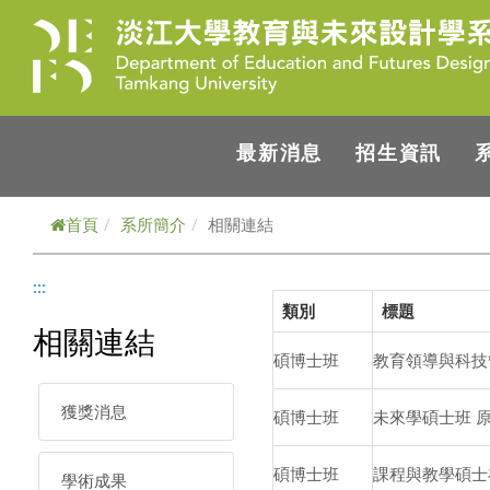
跳到主要內容
最新消息
招生資訊
首頁
系所簡介
相關連結
:::
類別
標題
相關連結
碩博士班
教育領導與科技
獲獎消息
碩博士班
未來學碩士班 
碩博士班
課程與教學碩士
學術成果