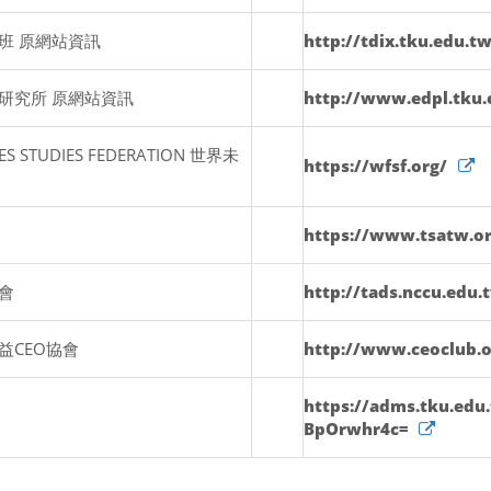
班 原網站資訊
http://tdix.tku.edu.t
研究所 原網站資訊
http://www.edpl.tku
ES STUDIES FEDERATION 世界未
https://wfsf.org/
https://www.tsatw.or
會
http://tads.nccu.edu
益CEO協會
http://www.ceoclub.o
https://adms.tku.edu
BpOrwhr4c=