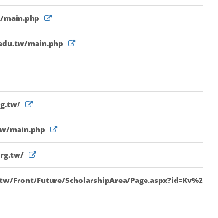
w/main.php
.edu.tw/main.php
g.tw/
.tw/main.php
rg.tw/
.tw/Front/Future/ScholarshipArea/Page.aspx?id=Kv%2