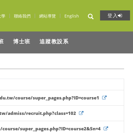
登入
大學
聯絡我們
網站導覽
English
班
博士班
追蹤教設系
.edu.tw/course/super_pages.php?ID=course1
.tw/admiss/recruit.php?class=102
tw/course/super_pages.php?ID=course2&Sn=4