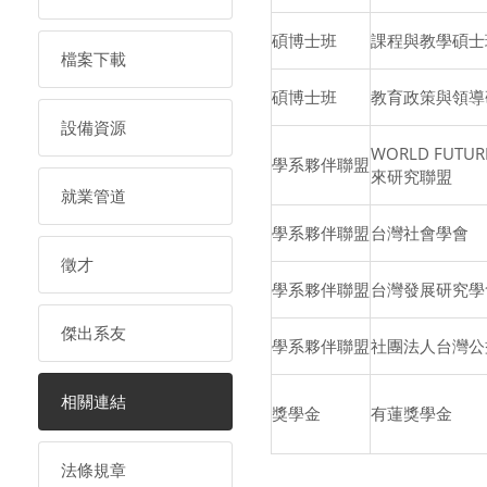
碩博士班
課程與教學碩士
檔案下載
碩博士班
教育政策與領導
設備資源
WORLD FUTUR
學系夥伴聯盟
來研究聯盟
就業管道
學系夥伴聯盟
台灣社會學會
徵才
學系夥伴聯盟
台灣發展研究學
傑出系友
學系夥伴聯盟
社團法人台灣公
相關連結
獎學金
有蓮獎學金
法條規章