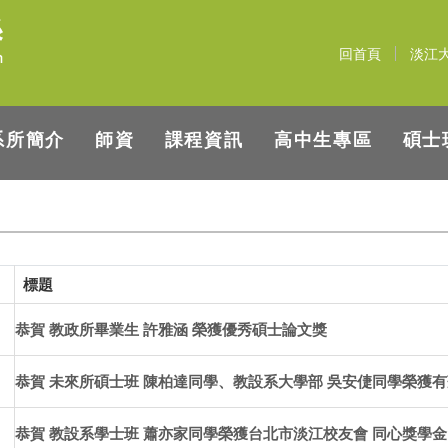
回首頁
淡江
系所簡介
師資
課程資訊
高中生專區
碩士
標題
恭賀 教政所畢業生 許雅涵 榮獲優秀碩士論文獎
恭賀 未來所碩士班 陳柏達同學、教設系大學部 吳安倢同學榮獲
恭賀 教設系學士班 蕭亦家同學榮獲台北市淡江校友會 同心獎學金