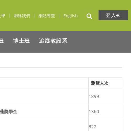
登入
大學
聯絡我們
網站導覽
English
班
博士班
追蹤教設系
瀏覽人次
1899
有蓮獎學金
1360
822