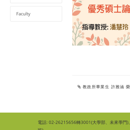
Faculty
教政所畢業生 許雅涵 
電話: 02-26215656轉3001(大學部、
未來學門