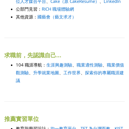
位人才媒合平台
、
Cake（原 CakeResume）
、
LinkedIn
公部門見習：
RICH 職場體驗網
其他資源：
國藝會（藝文求才）
求職前，先認識自己...
104 職涯導航：
生涯興趣測驗
、
職業適性測驗
、
職業價值
觀測驗
、
升學就業地圖
、
工作世界
、
探索你的專屬職涯建
議
推薦實習單位
教育與學習設計：
均一教育平台
、
TFT 為台灣而教
、
KIST