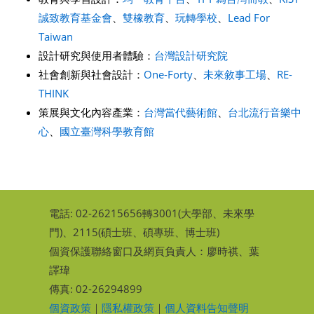
誠致教育基金會
、
雙橡教育
、
玩轉學校
、
Lead For
Taiwan
設計研究與使用者體驗：
台灣設計研究院
社會創新與社會設計：
One-Forty
、
未來敘事工場
、
RE-
THINK
策展與文化內容產業：
台灣當代藝術館
、
台北流行音樂中
心
、
國立臺灣科學教育館
電話: 02-26215656轉3001(大學部、
未來學
門
)、2115(碩士班、碩專班、博士班)
個資保護聯絡窗口及網頁負責人：廖時祺、葉
譯瑋
傳真: 02-26294899
個資政策
｜
隱私權政策
｜
個人資料告知聲明